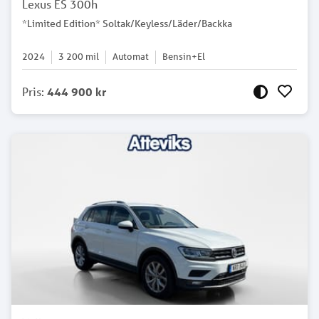
Lexus ES 300h
*Limited Edition* Soltak/Keyless/Läder/Backka
2024
3 200
mil
Automat
Bensin+El
Pris
:
444 900 kr