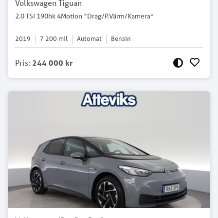
Volkswagen Tiguan
2.0 TSI 190hk 4Motion *Drag/P.Värm/Kamera*
2019
7 200
mil
Automat
Bensin
Pris
:
244 000 kr