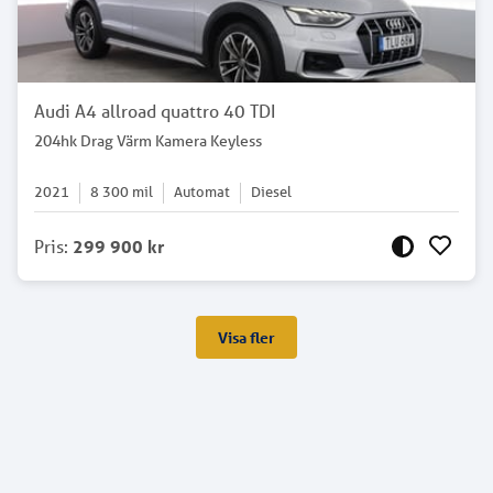
Audi A4 allroad quattro 40 TDI
204hk Drag Värm Kamera Keyless
2021
8 300
mil
Automat
Diesel
Pris
:
299 900 kr
Visa fler