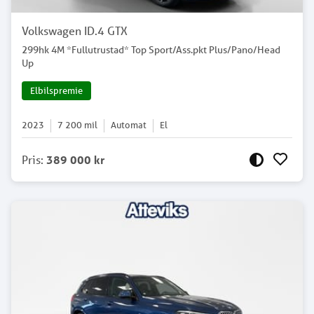
Volkswagen ID.4 GTX
299hk 4M *Fullutrustad* Top Sport/Ass.pkt Plus/Pano/Head
Up
Elbilspremie
2023
7 200
mil
Automat
El
Pris
:
389 000 kr