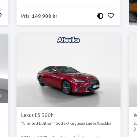
Pris
:
149 900 kr
Lexus ES 300h
V
*
*Limited Edition* Soltak/Keyless/Läder/Backka
2
D