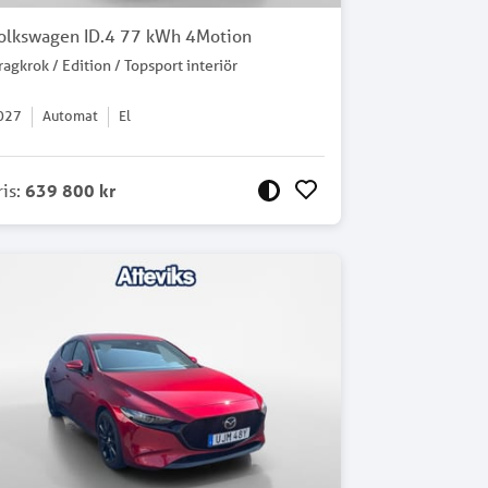
olkswagen ID.4 77 kWh 4Motion
ragkrok / Edition / Topsport interiör
027
Automat
El
ris
:
639 800 kr