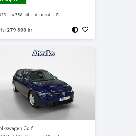
023
4 758
mil
Automat
El
ris
:
279 800 kr
olkswagen Golf