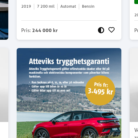
2019
7 200
mil
Automat
Bensin
2
Pris
:
244 000 kr
P
V