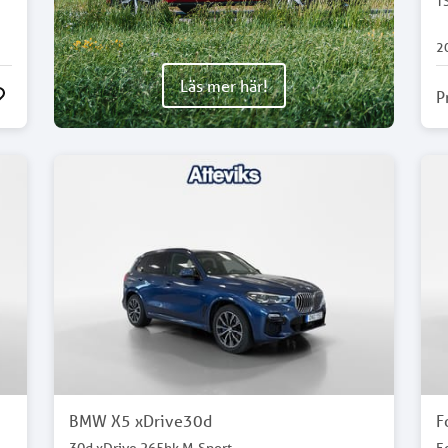
T
2
Läs mer här!
P
BMW X5 xDrive30d
F