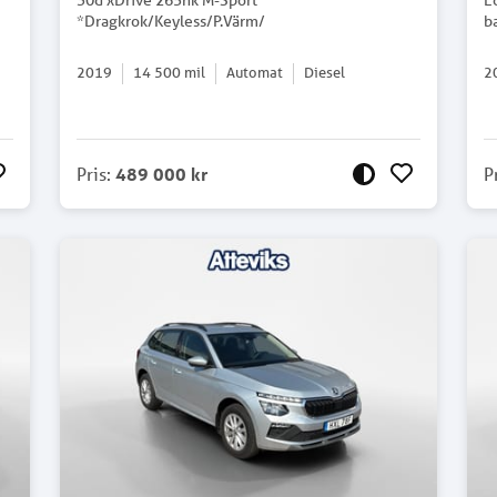
30d xDrive 265hk M-Sport
E
*Dragkrok/Keyless/P.Värm/
b
2019
14 500
mil
Automat
Diesel
2
Pris
:
489 000 kr
P