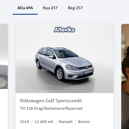
Alla
494
Nya
237
Beg
257
Volkswagen Golf Sportscombi
TSI 116 Drag/Backamera/Nyservad
2019
11 600
mil
Manuell
Bensin