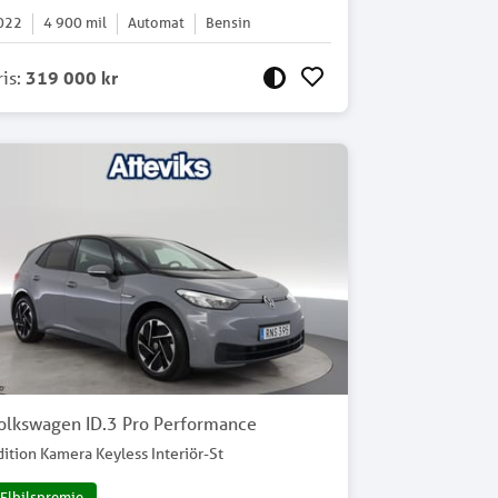
022
4 900
mil
Automat
Bensin
ris
:
319 000 kr
olkswagen ID.3 Pro Performance
dition Kamera Keyless Interiör-St
Elbilspremie