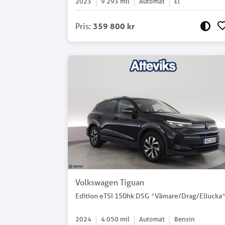
2023
9 293
mil
Automat
El
Pris
:
359 800 kr
Volkswagen Tiguan
Edition eTSI 150hk DSG *Vämare/Drag/Ellucka
2024
4 050
mil
Automat
Bensin