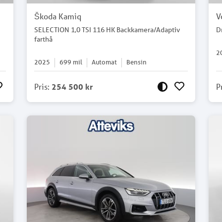
Škoda Kamiq
V
SELECTION 1,0 TSI 116 HK Backkamera/Adaptiv
D
farthå
2
2025
699
mil
Automat
Bensin
Pris
:
254 500 kr
P