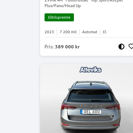
299hk 4M *Fullutrustad* Top Sport/Ass.pkt
Plus/Pano/Head Up
Elbilspremie
2023
7 200
mil
Automat
El
Pris
:
389 000 kr