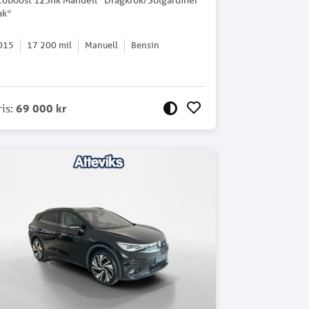
coboost 125hk Manuell *Dragkrok/Solgardiner
ak*
015
17 200
mil
Manuell
Bensin
ris
:
69 000 kr