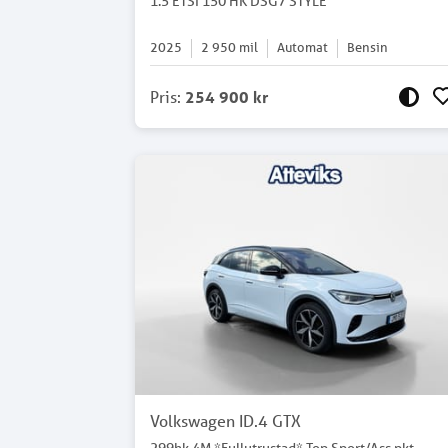
1.5 ETSI 150 HK DSG7 STYLE
2025
2 950
mil
Automat
Bensin
Pris
:
254 900 kr
Volkswagen ID.4 GTX