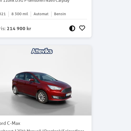
SI 110hk DSG P-sensorer/Navi/Carplay
021
8 300
mil
Automat
Bensin
ris
:
214 900 kr
ord C-Max