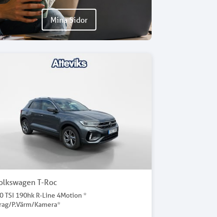
Mina Sidor
olkswagen T-Roc
.0 TSI 190hk R-Line 4Motion *
rag/P.Värm/Kamera*