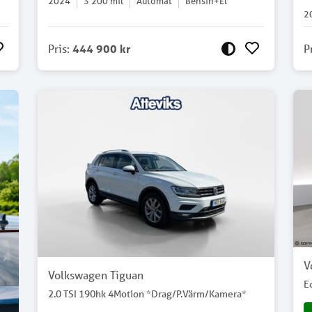
2024
3 200
mil
Automat
Bensin+El
2
Pris
:
444 900 kr
P
V
Volkswagen Tiguan
E
2.0 TSI 190hk 4Motion *Drag/P.Värm/Kamera*