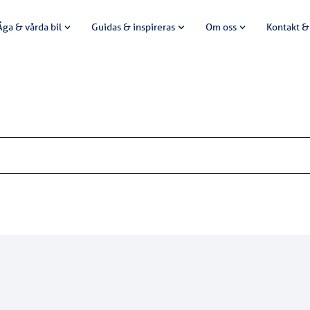
Äga & vårda bil
Guidas & inspireras
Om oss
Kontakt &