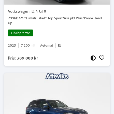
Volkswagen ID.4 GTX
299hk 4M *Fullutrustad* Top Sport/Ass.pkt Plus/Pano/Head
Up
Elbilspremie
2023
7 200
mil
Automat
El
Pris
:
389 000 kr