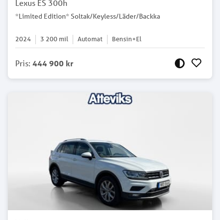
Lexus ES 300h
*Limited Edition* Soltak/Keyless/Läder/Backka
2024
3 200
mil
Automat
Bensin+El
Pris
:
444 900 kr