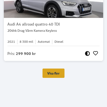
Audi A4 allroad quattro 40 TDI
204hk Drag Värm Kamera Keyless
2021
8 300
mil
Automat
Diesel
Pris
:
299 900 kr
Visa fler