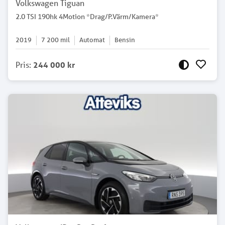
Volkswagen Tiguan
2.0 TSI 190hk 4Motion *Drag/P.Värm/Kamera*
2019
7 200
mil
Automat
Bensin
Pris
:
244 000 kr