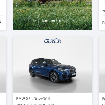
T
2
Läs mer här!
P
BMW X5 xDrive30d
F