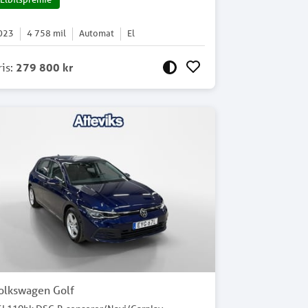
023
4 758
mil
Automat
El
ris
:
279 800 kr
olkswagen Golf