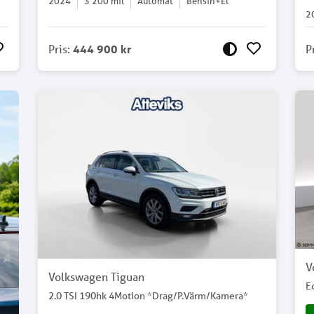
2024
3 200
mil
Automat
Bensin+El
2
Pris
:
444 900 kr
P
V
Volkswagen Tiguan
E
2.0 TSI 190hk 4Motion *Drag/P.Värm/Kamera*