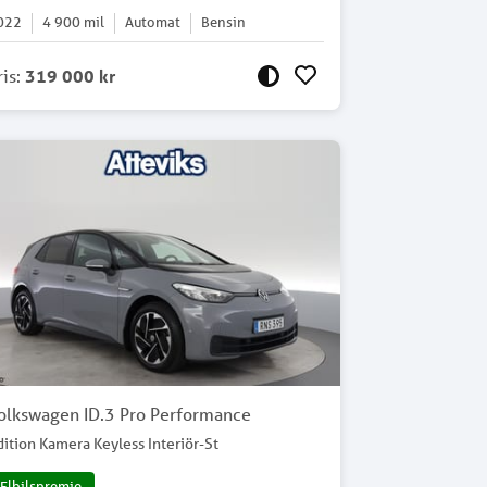
022
4 900
mil
Automat
Bensin
ris
:
319 000 kr
olkswagen ID.3 Pro Performance
dition Kamera Keyless Interiör-St
Elbilspremie