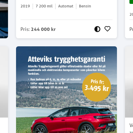
2019
7 200
mil
Automat
Bensin
2
Pris
:
244 000 kr
P
V