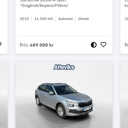
30d xDrive 265hk M-Sport
E
*Dragkrok/Keyless/P.Värm/
b
2019
14 500
mil
Automat
Diesel
2
Pris
:
489 000 kr
P