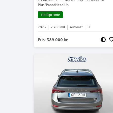
299hk 4M *Fullutrustad* Top Sport/Ass.pkt
Plus/Pano/Head Up
Elbilspremie
2023
7 200
mil
Automat
El
Pris
:
389 000 kr