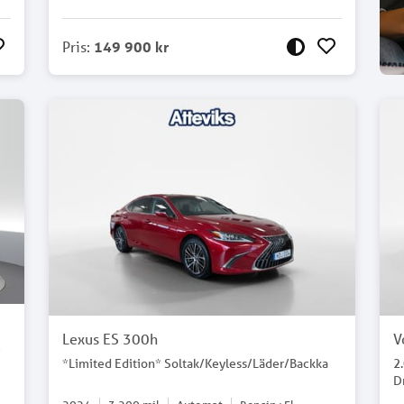
Pris
:
149 900 kr
Lexus ES 300h
V
*
*Limited Edition* Soltak/Keyless/Läder/Backka
2
D