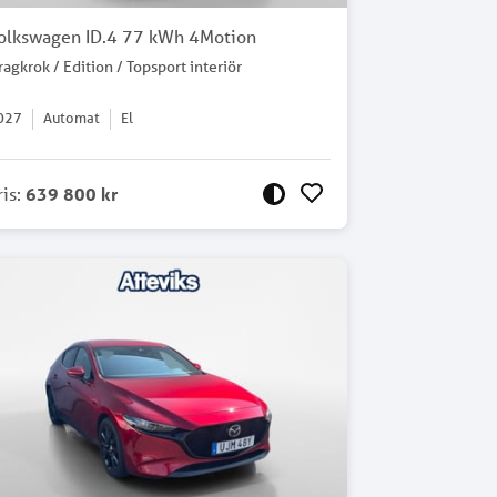
olkswagen ID.4 77 kWh 4Motion
ragkrok / Edition / Topsport interiör
027
Automat
El
ris
:
639 800 kr