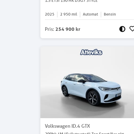
1.5 ETSI 150 HK DSG7 STYLE
2025
2 950
mil
Automat
Bensin
Pris
:
254 900 kr
Volkswagen ID.4 GTX