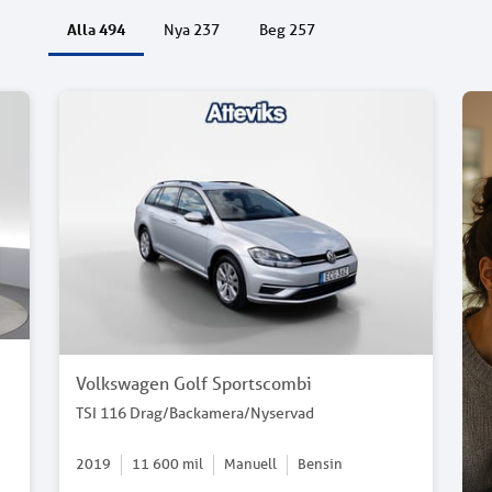
Alla
494
Nya
237
Beg
257
Volkswagen Golf Sportscombi
TSI 116 Drag/Backamera/Nyservad
2019
11 600
mil
Manuell
Bensin