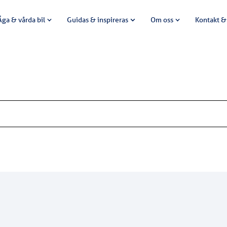
Äga & vårda bil
Guidas & inspireras
Om oss
Kontakt &