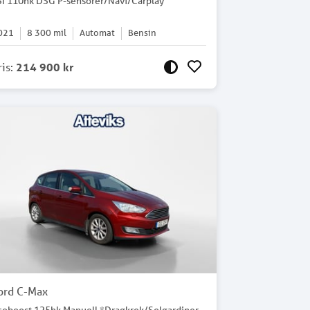
SI 110hk DSG P-sensorer/Navi/Carplay
021
8 300
mil
Automat
Bensin
ris
:
214 900 kr
ord C-Max