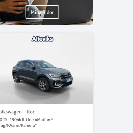
Mina Sidor
olkswagen T-Roc
.0 TSI 190hk R-Line 4Motion *
rag/P.Värm/Kamera*