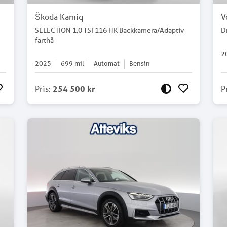
Škoda Kamiq
V
SELECTION 1,0 TSI 116 HK Backkamera/Adaptiv
D
farthå
2
2025
699
mil
Automat
Bensin
Pris
:
254 500 kr
P