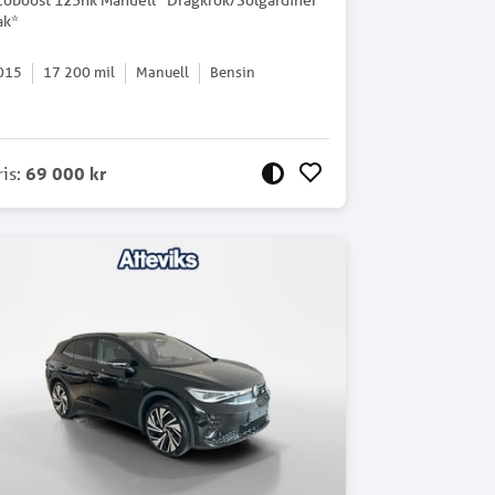
coboost 125hk Manuell *Dragkrok/Solgardiner
ak*
015
17 200
mil
Manuell
Bensin
ris
:
69 000 kr