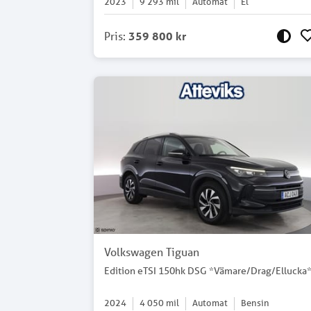
2023
9 293
mil
Automat
El
Pris
:
359 800 kr
Volkswagen Tiguan
Edition eTSI 150hk DSG *Vämare/Drag/Ellucka
2024
4 050
mil
Automat
Bensin