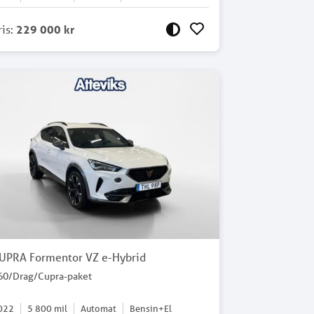
ris
:
229 000 kr
UPRA Formentor VZ e-Hybrid
60/Drag/Cupra-paket
022
5 800
mil
Automat
Bensin+El