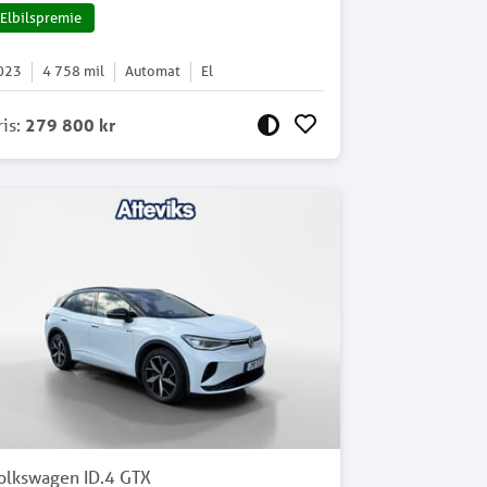
Elbilspremie
023
4 758
mil
Automat
El
ris
:
279 800 kr
olkswagen ID.4 GTX