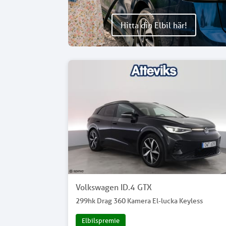
Hitta din Elbil här!
Volkswagen ID.4 GTX
299hk Drag 360 Kamera El-lucka Keyless
Elbilspremie