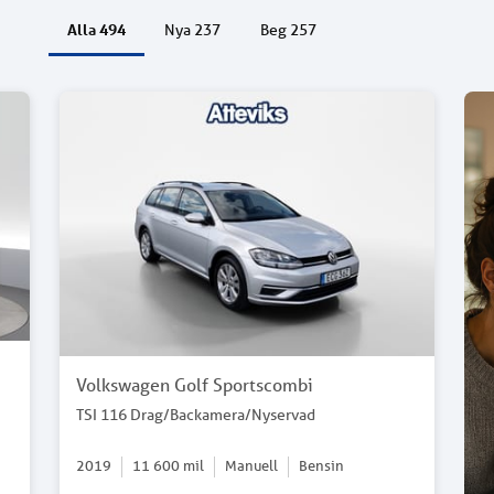
Alla
494
Nya
237
Beg
257
Volkswagen Golf Sportscombi
TSI 116 Drag/Backamera/Nyservad
2019
11 600
mil
Manuell
Bensin