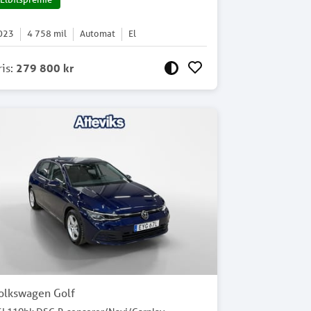
023
4 758
mil
Automat
El
ris
:
279 800 kr
olkswagen Golf