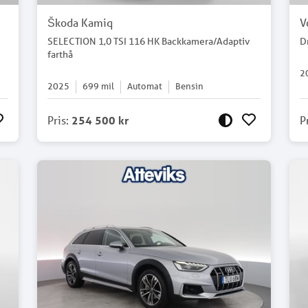
Škoda Kamiq
V
SELECTION 1,0 TSI 116 HK Backkamera/Adaptiv
D
farthå
2
2025
699
mil
Automat
Bensin
Pris
:
254 500 kr
P