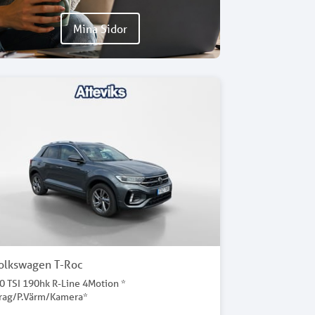
Mina Sidor
olkswagen T-Roc
.0 TSI 190hk R-Line 4Motion *
rag/P.Värm/Kamera*