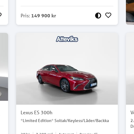
Pris
:
149 900 kr
Lexus ES 300h
V
*
*Limited Edition* Soltak/Keyless/Läder/Backka
2
D