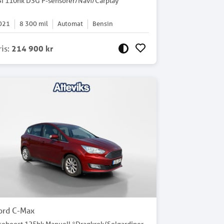
SI 110hk DSG P-sensorer/Navi/Carplay
021
8 300
mil
Automat
Bensin
ris
:
214 900 kr
ord C-Max