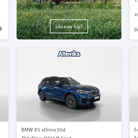
T
2
Läs mer här!
P
BMW X5 xDrive30d
F