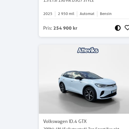
1.5 ETSI 150 HK DSG7 STYLE
2025
2 950
mil
Automat
Bensin
Pris
:
254 900 kr
Volkswagen ID.4 GTX