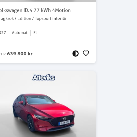
olkswagen ID.4 77 kWh 4Motion
ragkrok / Edition / Topsport interiör
027
Automat
El
ris
:
639 800 kr