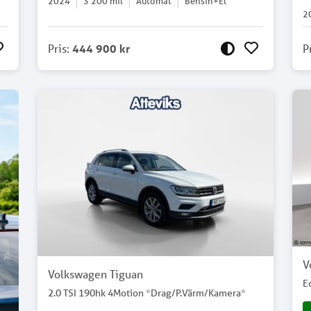
2024
3 200
mil
Automat
Bensin+El
2
Pris
:
444 900 kr
P
V
Volkswagen Tiguan
E
2.0 TSI 190hk 4Motion *Drag/P.Värm/Kamera*