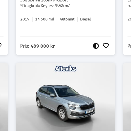
30d xDrive 265hk M-Sport
E
*Dragkrok/Keyless/P.Värm/
b
2019
14 500
mil
Automat
Diesel
2
Pris
:
489 000 kr
P