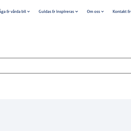
Äga & vårda bil
Guidas & inspireras
Om oss
Kontakt &