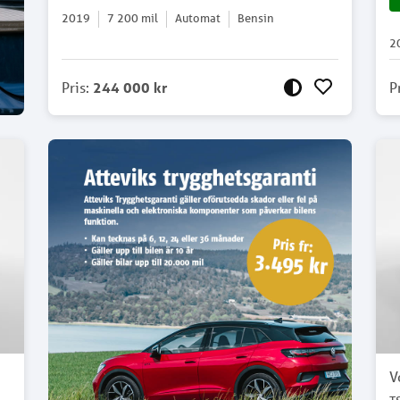
2019
7 200
mil
Automat
Bensin
2
Pris
:
244 000 kr
P
V