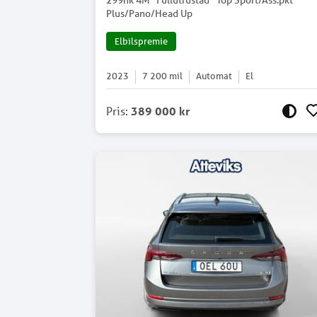
299hk 4M *Fullutrustad* Top Sport/Ass.pkt
Plus/Pano/Head Up
Elbilspremie
2023
7 200
mil
Automat
El
Pris
:
389 000 kr