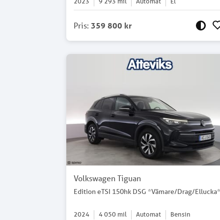
2023
9 293
mil
Automat
El
Pris
:
359 800 kr
Volkswagen Tiguan
Edition eTSI 150hk DSG *Vämare/Drag/Ellucka
2024
4 050
mil
Automat
Bensin