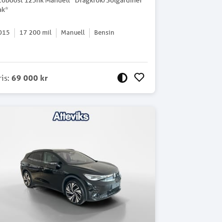
coboost 125hk Manuell *Dragkrok/Solgardiner
ak*
015
17 200
mil
Manuell
Bensin
ris
:
69 000 kr