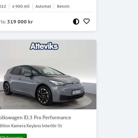
022
4 900
mil
Automat
Bensin
ris
:
319 000 kr
olkswagen ID.3 Pro Performance
dition Kamera Keyless Interiör-St
Elbilspremie