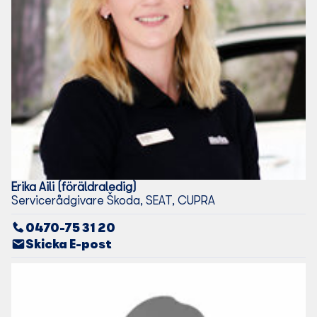
Erika
Aili (föräldraledig)
Servicerådgivare Škoda, SEAT, CUPRA
0470-75 31 20
Skicka E-post