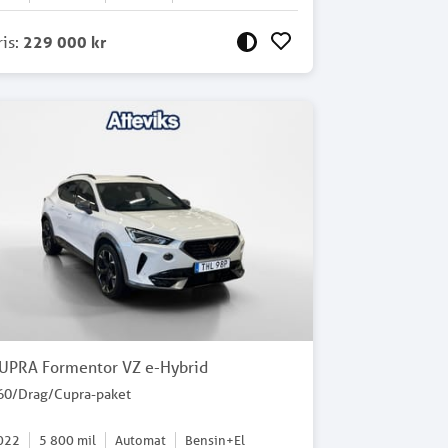
ris
:
229 000 kr
UPRA Formentor VZ e-Hybrid
60/Drag/Cupra-paket
022
5 800
mil
Automat
Bensin+El