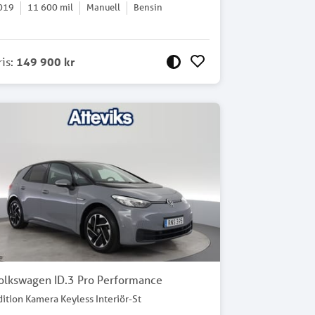
019
11 600
mil
Manuell
Bensin
ris
:
149 900 kr
olkswagen ID.3 Pro Performance
dition Kamera Keyless Interiör-St