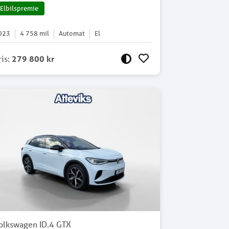
Elbilspremie
023
4 758
mil
Automat
El
ris
:
279 800 kr
olkswagen ID.4 GTX