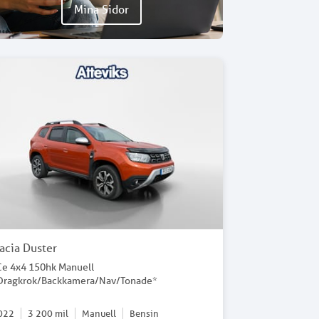
Mina Sidor
acia Duster
Ce 4x4 150hk Manuell
Dragkrok/Backkamera/Nav/Tonade*
022
3 200
mil
Manuell
Bensin