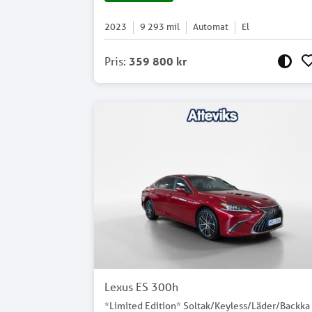
2023
9 293
mil
Automat
El
Pris
:
359 800 kr
Lexus ES 300h
*Limited Edition* Soltak/Keyless/Läder/Backka