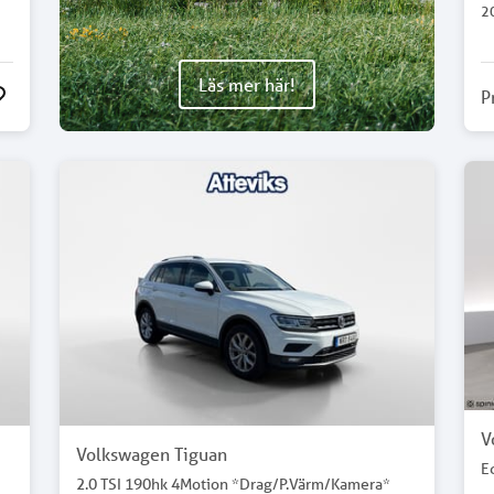
2
Läs mer här!
P
V
Volkswagen Tiguan
E
2.0 TSI 190hk 4Motion *Drag/P.Värm/Kamera*