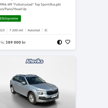
99hk 4M *Fullutrustad* Top Sport/Ass.pkt
lus/Pano/Head Up
Elbilspremie
023
7 200
mil
Automat
El
ris
:
389 000 kr