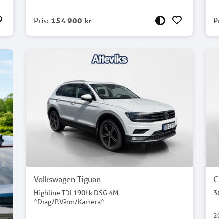
Pris
:
154 900 kr
P
Volkswagen Tiguan
C
Highline TDI 190hk DSG 4M
3
*Drag/P.Värm/Kamera*
2