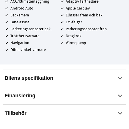
ACC/Klimatanläggning
Adaptiv farthållare
Android Auto
Apple Carplay
Backamera
Elhissar fram och bak
Lane assist
LM-fälgar
Parkeringssensorer bak.
Parkeringssensorer fran
Trötthetsvarnare
Dragkrok
Navigation
Värmepump
Döda vinkel-varnare
Bilens specifikation
Finansiering
Tillbehör