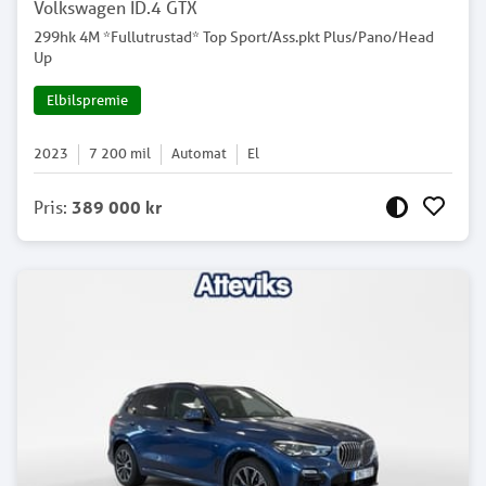
Volkswagen ID.4 GTX
299hk 4M *Fullutrustad* Top Sport/Ass.pkt Plus/Pano/Head
Up
Elbilspremie
2023
7 200
mil
Automat
El
Pris
:
389 000 kr