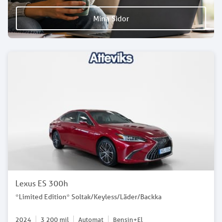
Mina Sidor
Lexus ES 300h
*Limited Edition* Soltak/Keyless/Läder/Backka
2024
3 200
mil
Automat
Bensin+El