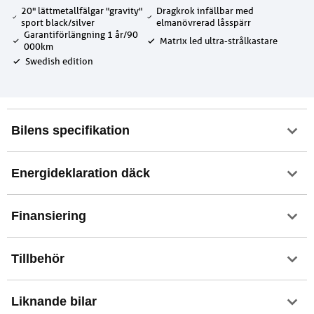
20" lättmetallfälgar "gravity"
Dragkrok infällbar med
sport black/silver
elmanövrerad låsspärr
Garantiförlängning 1 år/90
Matrix led ultra-strålkastare
000km
Swedish edition
Bilens specifikation
Energideklaration däck
Finansiering
Tillbehör
Liknande bilar