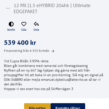
12 Mil |1.5 eHYBRID 204hk | Ultimate
EDGEPAKET
Jämför
Gilla
Dela
539 400 kr
Finansiering från
6 555
kr/mån
Vid Cupra Billån 3.95% ränta
Bilen går kombinera med ramavtal och företagsleasing
Nyfiken på en ny bil? Jag hjälper dig gärna med allt från
prisuppgifter till att boka in en provkörning. Slå mig en signal på
036-348890 eller mejla emanuel.dybelius@atteviks.se så tar vi
det därifrån.
Hoppas vi ses snart hos oss på Skiffervägen 3
Köp online
Kontakta säljare