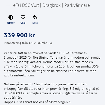
eTsi DSG/Aut | Dragkrok | Parkvärmare
Jämför
Gilla
Dela
339 900 kr
Finansiering från
4 131
kr/mån
Vi har nu fått in en mycket välvårdad CUPRA Terramar av
årsmodell 2025 för försäljning. Terramar är en modern och rymlig
SUV med sportig karaktär. Denna modell är utrustad med en
effektiv 1.5 eTSI mildhybridmotor på 150 hk och en smidig DSG-
automatväxellåda, vilket ger en balanserad körupplevelse med
god bränsleekonomi.
Nyfiken på en ny bil? Jag hjälper dig gärna med allt från
prisuppgifter till att boka in en provkörning. Slå mig en signal på
036-348890 eller mejla emanuel.dybelius@atteviks.se så tar vi
det därifrån.
Hoppas vi ses snart hos oss på Skiffervägen 3