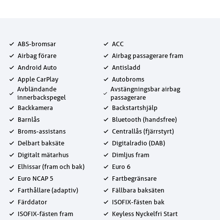
ABS-bromsar
ACC
Airbag förare
Airbag passagerare fram
Android Auto
Antisladd
Apple CarPlay
Autobroms
Avbländande
Avstängningsbar airbag
innerbackspegel
passagerare
Backkamera
Backstartshjälp
Barnlås
Bluetooth (handsfree)
Broms-assistans
Centrallås (fjärrstyrt)
Delbart baksäte
Digitalradio (DAB)
Digitalt mätarhus
Dimljus fram
Elhissar (fram och bak)
Euro 6
Euro NCAP 5
Fartbegränsare
Farthållare (adaptiv)
Fällbara baksäten
Färddator
ISOFIX-fästen bak
ISOFIX-fästen fram
Keyless Nyckelfri Start