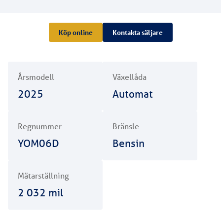
Köp online
Kontakta säljare
Årsmodell
Växellåda
2025
Automat
Regnummer
Bränsle
YOM06D
Bensin
Mätarställning
2 032
mil