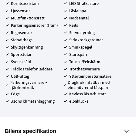
Körfilsassistans
LED Strålkastare
Ljussensor
Läslampa
Multifunktionsratt
Nödsamtal
Parkeringssensorer (fram)
Rails
Regnsensor
Servostyrning
Sidoairbags
Sidokrockgardiner
Skyltigenkänning
Sminkspegel
Sportstolar
Startspärr
Svensksåld
Touch-/Pekskärm
Trådlös telefonladdare
Trötthetsvarnare
USB-uttag
Yttertemperaturmätare
Parkeringsvärmare +
Dragkrok infällbar med
fjärrkontroll.
elmanövrerad låsspärr
Edge
Keyless lås och start
3zons klimatanläggning
elbaklucka
Bilens specifikation