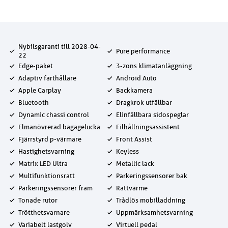
Nybilsgaranti till 2028-04-
Pure performance
22
Edge-paket
3-zons klimatanläggning
Adaptiv farthållare
Android Auto
Apple Carplay
Backkamera
Bluetooth
Dragkrok utfällbar
Dynamic chassi control
Elinfällbara sidospeglar
Elmanövrerad bagagelucka
Filhållningsassistent
Fjärrstyrd p-värmare
Front Assist
Hastighetsvarning
Keyless
Matrix LED Ultra
Metallic lack
Multifunktionsratt
Parkeringssensorer bak
Parkeringssensorer fram
Rattvärme
Tonade rutor
Trådlös mobilladdning
Trötthetsvarnare
Uppmärksamhetsvarning
Variabelt lastgolv
Virtuell pedal