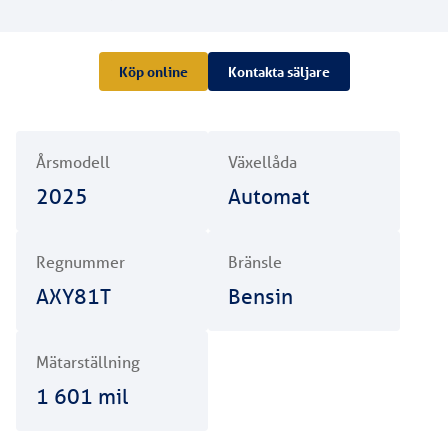
Köp online
Kontakta säljare
Årsmodell
Växellåda
2025
Automat
Regnummer
Bränsle
AXY81T
Bensin
Mätarställning
1 601
mil