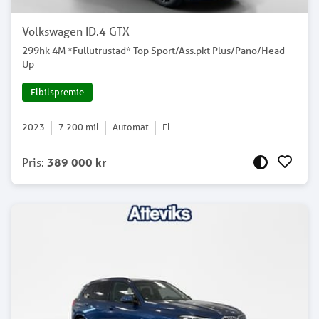
Volkswagen ID.4 GTX
299hk 4M *Fullutrustad* Top Sport/Ass.pkt Plus/Pano/Head
Up
Elbilspremie
2023
7 200
mil
Automat
El
Pris
:
389 000 kr