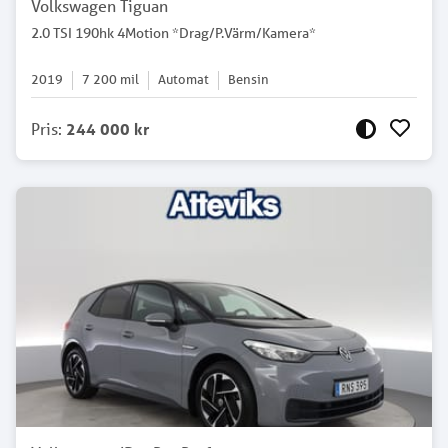
Volkswagen Tiguan
2.0 TSI 190hk 4Motion *Drag/P.Värm/Kamera*
2019
7 200
mil
Automat
Bensin
Pris
:
244 000 kr