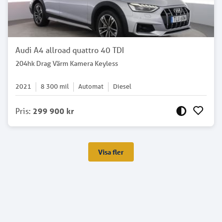
Audi A4 allroad quattro 40 TDI
204hk Drag Värm Kamera Keyless
2021
8 300
mil
Automat
Diesel
Pris
:
299 900 kr
Visa fler