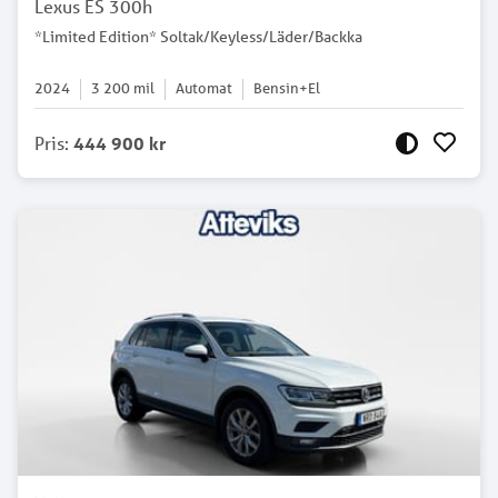
Lexus ES 300h
*Limited Edition* Soltak/Keyless/Läder/Backka
2024
3 200
mil
Automat
Bensin+El
Pris
:
444 900 kr