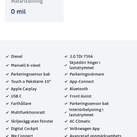
Mätarställning
0
mil
Diesel
2.0 TDI 75hk
Skjutdörr höger i
Manuell 6-växel
lastutrymmet
Parkeringssensor bak
Parkeringsvärmare
Touch o Pekskärm 10”
App-Connect
Apple Carplay
Bluetooth
USB C
Front Assist
Farthållare
Parkeringssensor bak
Interiörbelysning i
Multifunktionsratt
lastutrymmet
Skiljevägg utan fönster
AC Climatic
Digital Cockpit
Volkswagen App
We Connect
Avancerad uppmärksamhets