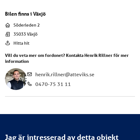
Bilen finns i
Växjö
Söderleden 2
35033
Växjö
Hitta hit
Vill du veta mer om fordonet? Kontakta
Henrik Rillner
för mer
information
henrik.rillner@atteviks.se
0470-75 31 11
Jag är intresserad av detta objekt