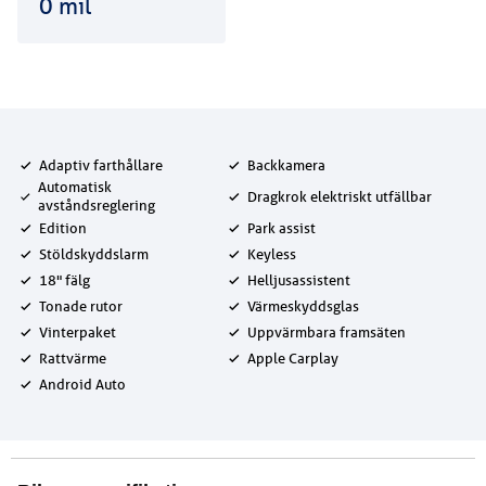
0
mil
Adaptiv farthållare
Backkamera
Automatisk
Dragkrok elektriskt utfällbar
avståndsreglering
Edition
Park assist
Stöldskyddslarm
Keyless
18" fälg
Helljusassistent
Tonade rutor
Värmeskyddsglas
Vinterpaket
Uppvärmbara framsäten
Rattvärme
Apple Carplay
Android Auto