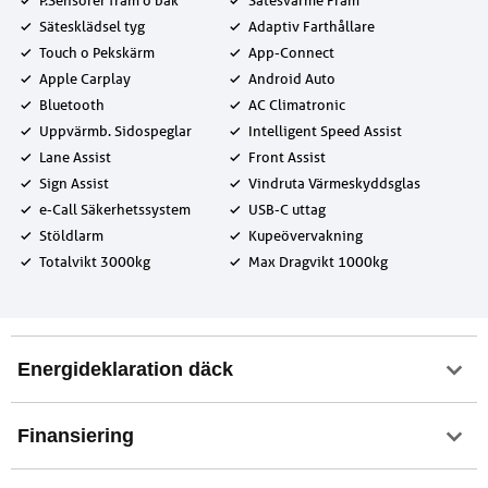
P.Sensorer fram o bak
Sätesvärme Fram
Sätesklädsel tyg
Adaptiv Farthållare
Touch o Pekskärm
App-Connect
Apple Carplay
Android Auto
Bluetooth
AC Climatronic
Uppvärmb. Sidospeglar
Intelligent Speed Assist
Lane Assist
Front Assist
Sign Assist
Vindruta Värmeskyddsglas
e-Call Säkerhetssystem
USB-C uttag
Stöldlarm
Kupeövervakning
Totalvikt 3000kg
Max Dragvikt 1000kg
Energideklaration däck
Finansiering