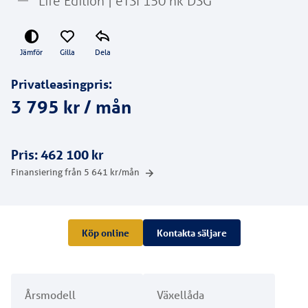
Life Edition | eTSI 150 hk DSG
Jämför
Gilla
Dela
Privatleasingpris:
3 795 kr
/ mån
Pris:
462 100 kr
Finansiering från
5 641
kr/mån
Köp online
Kontakta säljare
Årsmodell
Växellåda