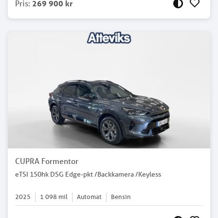
Pris
:
269 900 kr
CUPRA Formentor
eTSI 150hk DSG Edge-pkt /Backkamera /Keyless
2025
1 098
mil
Automat
Bensin