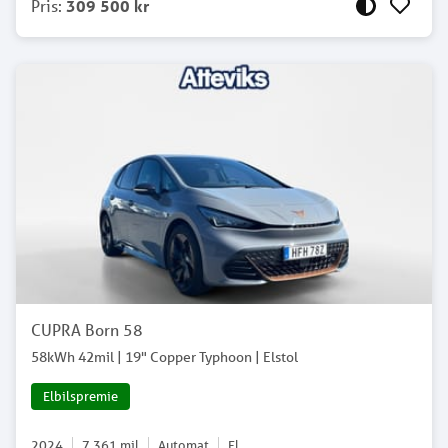
Pris
:
309 500 kr
CUPRA Born 58
58kWh 42mil | 19" Copper Typhoon | Elstol
Elbilspremie
2024
7 361
mil
Automat
El