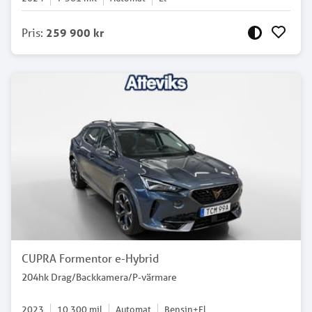
Pris
:
259 900 kr
CUPRA Formentor e-Hybrid
204hk Drag/Backkamera/P-värmare
2023
10 300
mil
Automat
Bensin+El