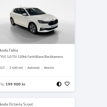
koda Fabia
TYLE 1,0 TSI 110hk Farthållare/Backkamera
023
2 400
mil
Automat
Bensin
ris
:
199 900 kr
koda Octavia Scout