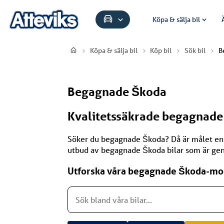
Köpa & sälja bil
Köpa & sälja bil
Köp bil
Sök bil
B
Begagnade Škoda
Kvalitetssäkrade begagnade
Söker du begagnade Škoda? Då är målet enkelt
utbud av begagnade Škoda bilar som är geno
Utforska våra begagnade Š
koda
-mod