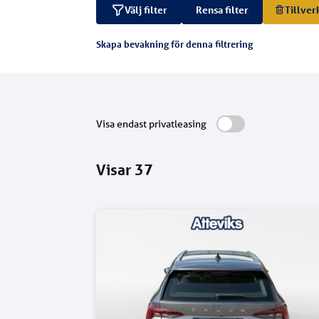
Välj filter
Rensa filter
Tillver
Skapa bevakning för denna filtrering
Visa endast privatleasing
Visar
37