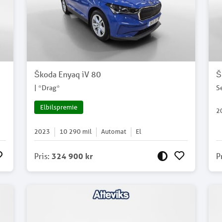
Škoda Enyaq iV 80
Š
| *Drag*
S
Elbilspremie
2
2023
10 290
mil
Automat
El
Pris
:
324 900 kr
P