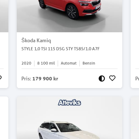
Škoda Kamiq
STYLE 1,0 TSI 115 DSG STY TS85/1.0 A7F
2020
8 100
mil
Automat
Bensin
Pris
:
179 900 kr
P