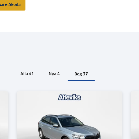
kare:
Skoda
Beg
37
Alla
41
Nya
4