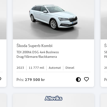
Škoda Superb Kombi
Š
TDI 200hk DSG 4x4 Business
S
Drag/Värmare/Backkamera
P
2023
11 777
mil
Automat
Diesel
2
Pris
:
279 500 kr
P