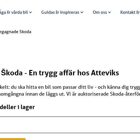
Äga & vårda bil
Guidas & inspireras
Om oss
Kontakt &
egagnade Skoda
 Š
koda
- En trygg affär hos Atteviks
: du ska hitta en bil som passar ditt liv - och känna dig trygg 
mgångna innan de läggs ut. Vi är auktoriserade Skoda-återför
eller i lager