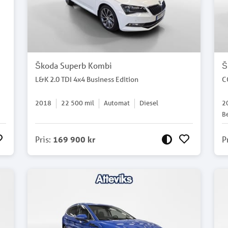
Škoda Superb Kombi
Š
L&K 2.0 TDI 4x4 Business Edition
C
2018
22 500
mil
Automat
Diesel
2
B
Pris
:
169 900 kr
P