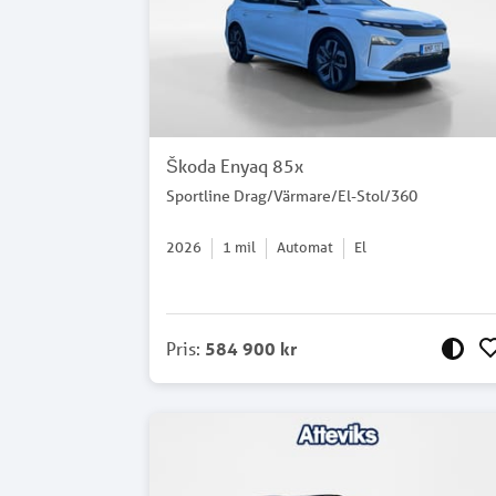
Škoda Enyaq 85x
Sportline Drag/Värmare/El-Stol/360
2026
1
mil
Automat
El
Pris
:
584 900 kr