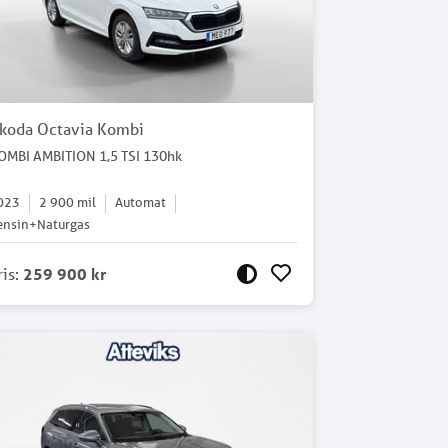
koda Octavia Kombi
OMBI AMBITION 1,5 TSI 130hk
023
2 900
mil
Automat
ensin+Naturgas
ris
:
259 900 kr