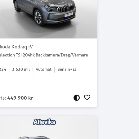
koda Kodiaq iV
election TSI 204hk Backkamera/Drag/Värmare
024
3 630
mil
Automat
Bensin+El
ris
:
449 900 kr