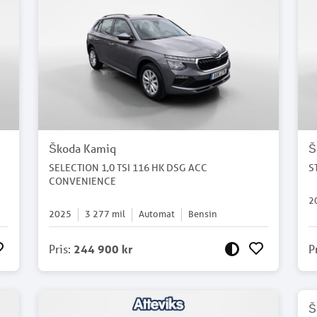
Škoda Kamiq
Š
SELECTION 1,0 TSI 116 HK DSG ACC
S
CONVENIENCE
2
2025
3 277
mil
Automat
Bensin
Pris
:
244 900 kr
P
Š