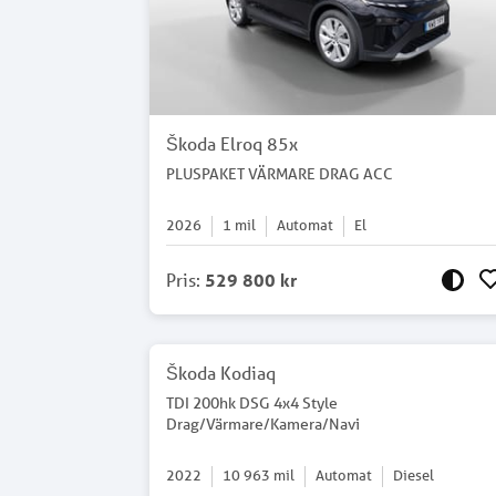
Škoda Elroq 85x
PLUSPAKET VÄRMARE DRAG ACC
2026
1
mil
Automat
El
Pris
:
529 800 kr
Škoda Kodiaq
TDI 200hk DSG 4x4 Style
Drag/Värmare/Kamera/Navi
2022
10 963
mil
Automat
Diesel