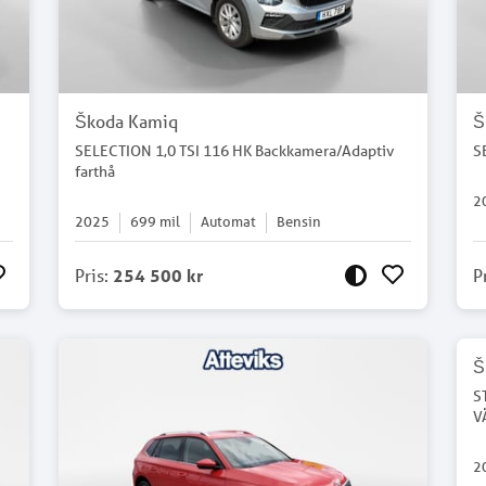
Škoda Kamiq
Š
SELECTION 1,0 TSI 116 HK Backkamera/Adaptiv
S
farthå
2
2025
699
mil
Automat
Bensin
Pris
:
254 500 kr
P
Š
S
V
2