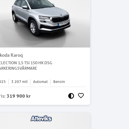
koda Karoq
ELECTION 1,5 TSI 150 HK DSG
ARKERINGSVÄRMARE
025
3 207
mil
Automat
Bensin
ris
:
319 900 kr