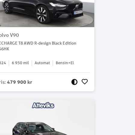
olvo V90
ECHARGE T8 AWD R-design Black Edition
56HK
024
6 950
mil
Automat
Bensin+El
ris
:
479 900 kr