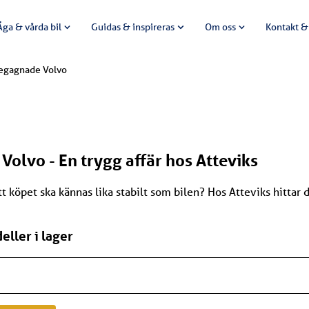
Äga & vårda bil
Guidas & inspireras
Om oss
Kontakt &
egagnade Volvo
olvo - En trygg affär hos Atteviks
tt köpet ska kännas lika stabilt som bilen? Hos Atteviks hittar
ller i lager