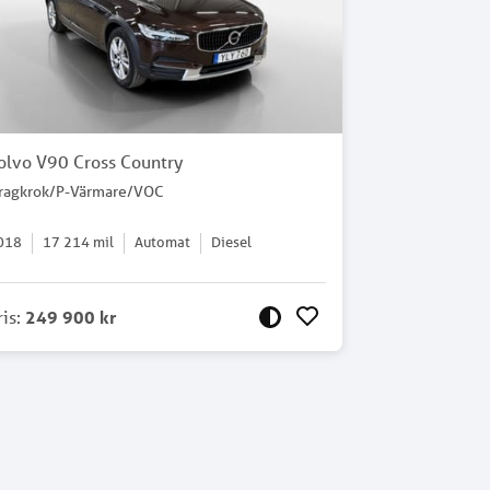
olvo V90 Cross Country
ragkrok/P-Värmare/VOC
018
17 214
mil
Automat
Diesel
ris
:
249 900 kr