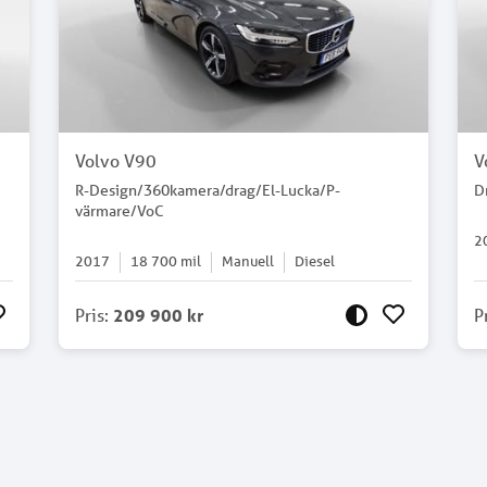
Volvo V90
V
R-Design/360kamera/drag/El-Lucka/P-
D
värmare/VoC
2
2017
18 700
mil
Manuell
Diesel
Pris
:
209 900 kr
P