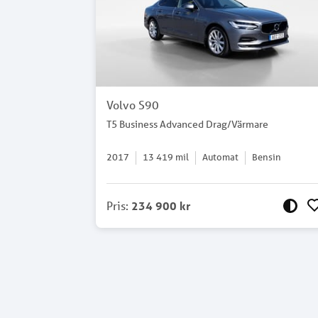
Volvo S90
T5 Business Advanced Drag/Värmare
2017
13 419
mil
Automat
Bensin
Pris
:
234 900 kr