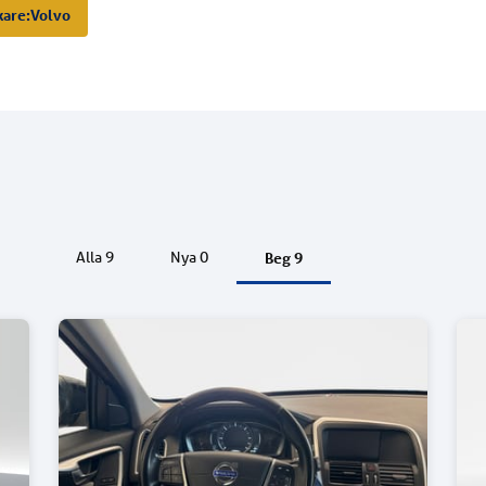
kare:
Volvo
Beg
9
Alla
9
Nya
0