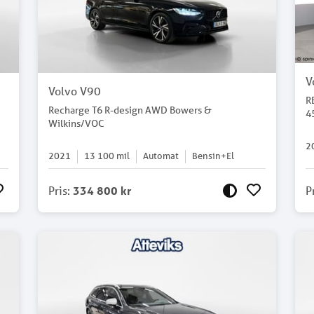
V
Volvo V90
R
Recharge T6 R-design AWD Bowers &
4
Wilkins/VOC
2
2021
13 100
mil
Automat
Bensin+El
Pris
:
334 800 kr
P