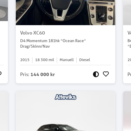
Volvo XC60
V
D4 Momentum 181hk *Ocean Race*
B
Drag/Skinn/Nav
*
2015
18 300
mil
Manuell
Diesel
2
Pris
:
144 000 kr
P