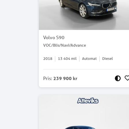
Volvo S90
VOC/Blis/Navi/Advance
2018
13 404
mil
Automat
Diesel
Pris
:
239 900 kr