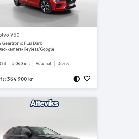
olvo V60
4 Geartronic Plus Dark
Backkamera/Keyless/Google
023
5 060
mil
Automat
Diesel
ris
:
364 900 kr