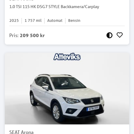
1.0 TSI 115 HK DSG7 STYLE Backkamera/Carplay
2025
1 757
mil
Automat
Bensin
Pris
:
209 500 kr
SEAT Arona