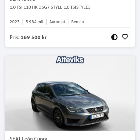
1.0 TSI 110 HK DSG7 STYLE 1.0 TSISTYLE5
2023
5 984
mil
Automat
Bensin
Pris
:
169 500 kr
SEAT León Cupra