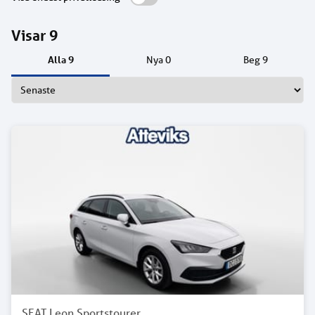
Visar
9
Alla
9
Nya
0
Beg
9
SEAT Leon Sportstourer