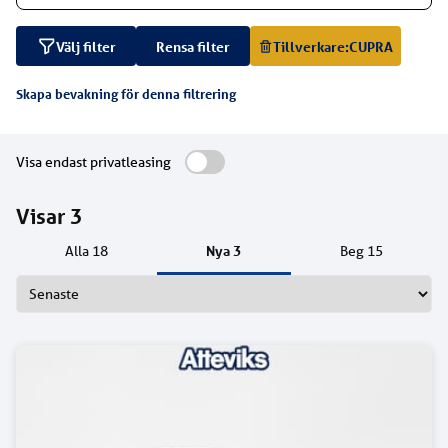
Välj filter
Rensa filter
Tillverkare:
CUPRA
Skapa bevakning för denna filtrering
Visa endast privatleasing
Visar
3
Nya
3
Alla
18
Beg
15