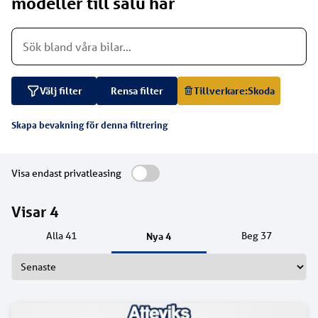
modeller till salu här
Välj filter
Rensa filter
Tillverkare:
Skoda
Skapa bevakning för denna filtrering
Visa endast privatleasing
Visar
4
Nya
4
Alla
41
Beg
37