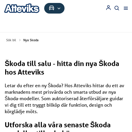
Sök bil
Nya Skoda
Škoda till salu - hitta din nya Škoda
hos Atteviks
Letar​ du efter​ en​ ny Škoda? Hos Atteviks hittar​ du ett​ av
marknadens mest prisvärda och smarta utbud​ av nya
Škoda-modeller. Som auktoriserad återförsäljare guidar​
vі dig till ett tryggt bilköp där funktion, design och
körglädje möts.
Utforska alla våra senaste Škoda