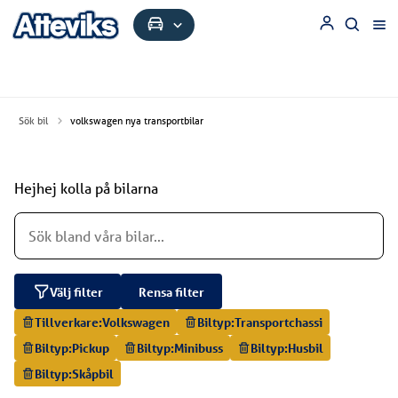
Sök bil
volkswagen nya transportbilar
Hejhej kolla på bilarna
Välj filter
Rensa filter
Tillverkare:
Volkswagen
Biltyp:
Transportchassi
Biltyp:
Pickup
Biltyp:
Minibuss
Biltyp:
Husbil
Biltyp:
Skåpbil