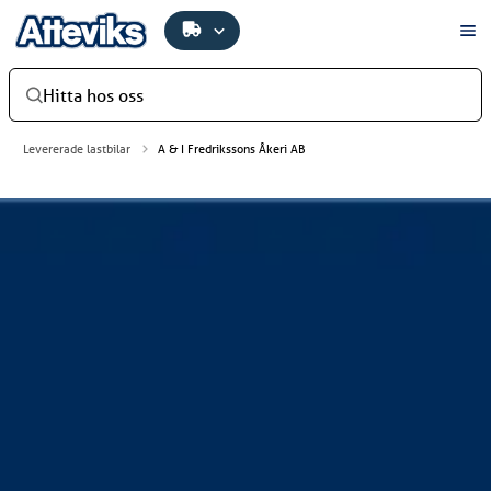
Hitta hos oss
Levererade lastbilar
A & I Fredrikssons Åkeri AB
A & I Fredrikssons Åkeri AB
A & I Fredrikssons Åkeri AB har investerat i en ny
biogasdriven Scania R 460 6x2*4 CBG. Bilen har
skåpsbyggnation från PLS Truck Bodies och Moffett
påhängstruck från HIAB. Den snygga lastbilsdekoren
fixade gänget på Jaha Reklam AB. Bilen levererades av
Atteviks Lastbilar AB i Jönköping.