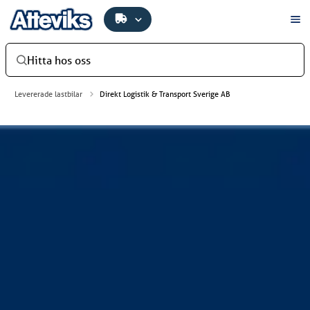
Hitta hos oss
Levererade lastbilar
Direkt Logistik & Transport Sverige AB
Direkt Logistik & Transport Sverige
AB
Direkt Logistik & Transport Sverige AB har investerat i en
ny lastbil, en kraftfull Scania 500R B6x2*4NB med
skåpbyggnation från PLS Truck Bodies. Bilen levererades
av Atteviks Lastbilar AB i Växjö.