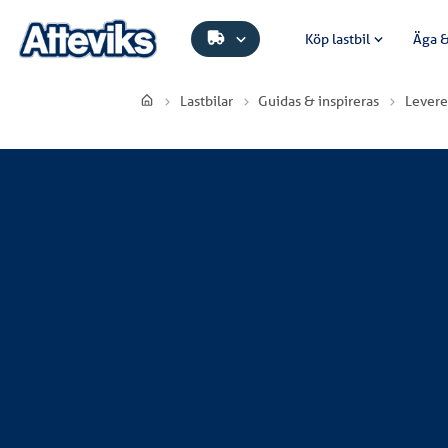
Köp lastbil
Äga &
Lastbilar
Guidas & inspireras
Levere
Göte Claessons Transport A
Göte Claessons Transport AB har investerat
levererades av Atteviks Lastbilar AB i Jönk