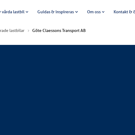
 vårda lastbil
Guidas & inspireras
Om oss
Kontakt & 
rade lastbilar
Göte Claessons Transport AB
B
 i nya snygga Scania S 560 6x2 med skåpsbyggnation från NTM. 
öping.