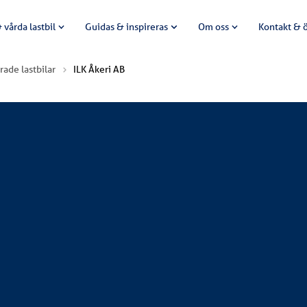
 vårda lastbil
Guidas & inspireras
Om oss
Kontakt & 
rade lastbilar
ILK Åkeri AB
ania 460 S A4x2EB dragbil med Scanias nya SMART DASH. Bilen le