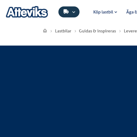
Köp lastbil
Äga &
Lastbilar
Guidas & inspireras
Levere
ILK Åkeri AB
ILK Åkeri AB har investerat i en ny fin Sc