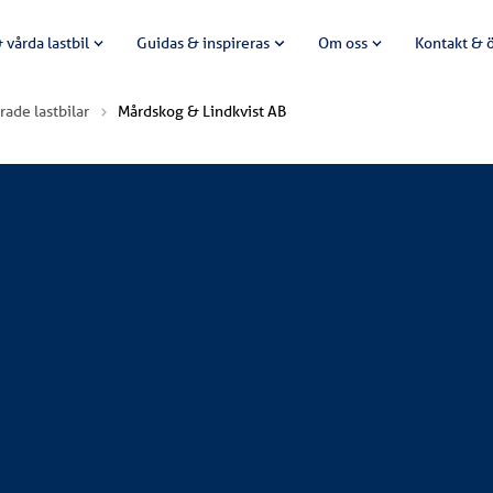
 vårda lastbil
Guidas & inspireras
Om oss
Kontakt & 
rade lastbilar
Mårdskog & Lindkvist AB
n ny Scania G410 CBG 6X2*4. Bilen levererades av Atteviks Las