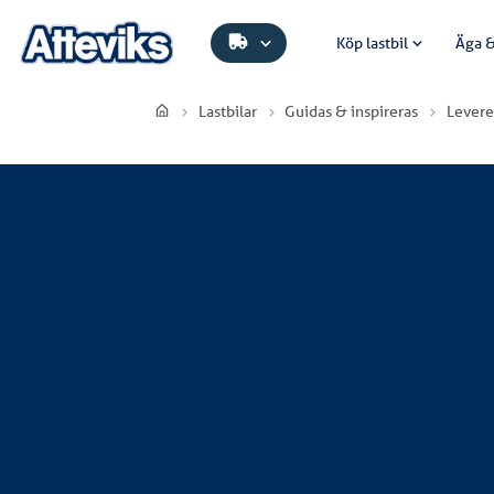
Köp lastbil
Äga &
Lastbilar
Guidas & inspireras
Levere
Mårdskog & Lindkvist AB
Mårdskog & Lindkvist AB har investerat i e