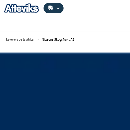
Levererade lastbilar
Nilssons Skogsfrakt AB
Nilssons Skogsfrakt AB
Nilssons Skogsfrakt AB har investerat i en ny fin
timmerbil, en Scania R660 6x4 med ett överflyttat rede
från Bergs Fegen. Bilen levererades av Atteviks Lastbilar
AB i Nässjö.