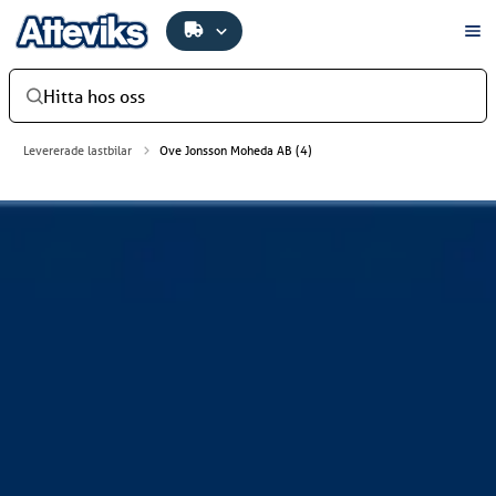
Hitta hos oss
Levererade lastbilar
Ove Jonsson Moheda AB (4)
Ove Jonsson Moheda AB
Ove Jonsson Moheda AB har investerat i en ny fin Scania
560 R B6x2NB. Byggnation samt släp från Eksjö Maskin &
Truck. Bilen levererades av Atteviks Lastbilar AB i Växjö.