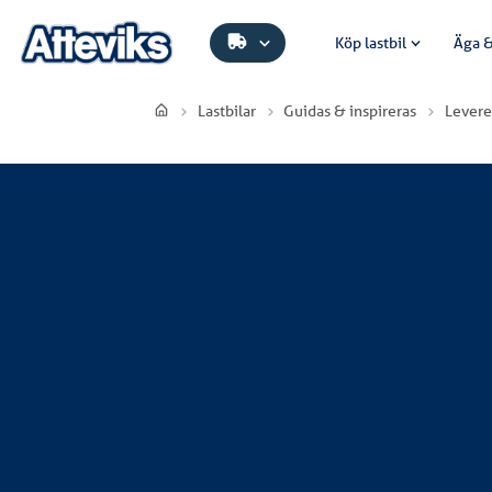
Köp lastbil
Äga &
Lastbilar
Guidas & inspireras
Levere
Rosenlunds Åkeri AB
Rosenlunds Åkeri AB har investerat i 2 st 