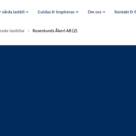
 vårda lastbil
Guidas & inspireras
Om oss
Kontakt & 
rade lastbilar
Rosenlunds Åkeri AB (2)
Scania R460 6X2*4 med växelrede från Lagab. Bilarna levererad