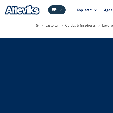
Köp lastbil
Äga &
Lastbilar
Guidas & inspireras
Levere
Sållareboda Transport AB
Sållareboda Transport AB har investerat i
lastväxlare och en HIAB X-HiPro 358 E-6. La