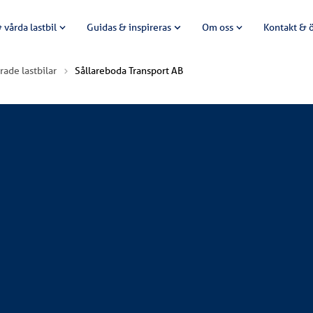
 vårda lastbil
Guidas & inspireras
Om oss
Kontakt & 
rade lastbilar
Sållareboda Transport AB
 en ny Scania R530B8X2/6NB. Bilen är byggd av GEHAB och är 
ckeringen är gjord av BS Lackering. Bilen levererades av Attev