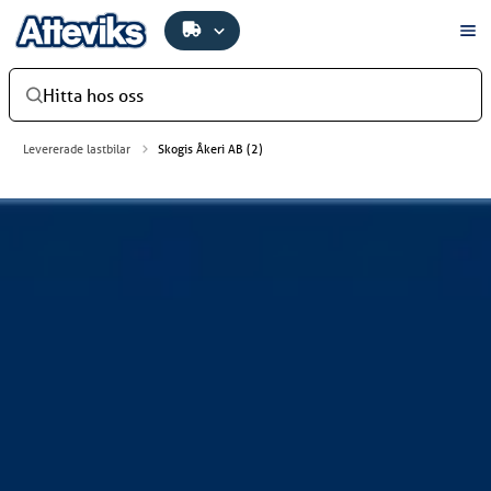
Hitta hos oss
Levererade lastbilar
Skogis Åkeri AB (2)
Skogis Åkeri AB
Skogis Åkeri AB har investerat i en ny lastbil – en Scania
500 R B6x2*4NB. Bilen är utrustad med ett skåp som
överflyttats och anpassats av DA Lack & Kaross. Bilen
levererades av Atteviks Lastbilar AB i Växjö.