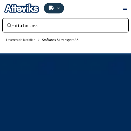
Hitta hos oss
Levererade lastbilar
Smålands Biltransport AB
Smålands Biltransport AB
Smålands Biltransport AB har investerat i en ny fin
dragbil, en Scania S 460 A6x2/4NB. Bilen levererades av
Atteviks Lastbilar AB i Växjö.