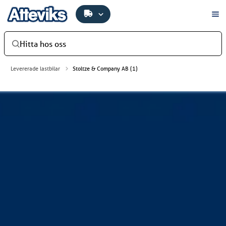
Hitta hos oss
Levererade lastbilar
Stoltze & Company AB (1)
Stoltze & Company AB
Stoltze & Company AB har investerat i ytterligare en ny
Scania R460 LBG (gas). Överflytten av skåp fixade
CombiSystem Försäljnings AB. Bilen levererades av
Atteviks Lastbilar AB i Jönköping.