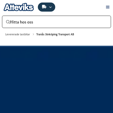
Hitta hos oss
Levererade lastbilar
Tranås Jönköping Transport AB
Tranås Jönköping Transport AB
Tranås Jönköping Transport AB har investerat i en ny
Scania R 530 B6x2. Bilen har skåp med öppningsbar sida
från NTM. Bilen levererades av Atteviks Lastbilar AB i
Tranås.