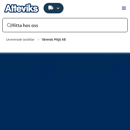
Hitta hos oss
Levererade lastbilar
Värends Miljö AB
Värends Miljö AB
Värends Miljö AB har investerat i en ny Scania R460
B8X4*4NB. Denna bil har fått sin byggnation överflyttad
av Kaiser Eur-Mark i Finland. Bilen levererades av
Atteviks Lastbilar AB i Växjö.