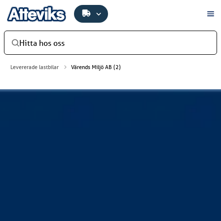
Hitta hos oss
Levererade lastbilar
Värends Miljö AB (2)
Värends Miljö AB
Värends Miljö AB har investerat i en ny Scania 460R
B8x4*4NB – en kraftfull och pålitlig partner för
framtidens miljöarbete. Byggnation överflyttad av Disab,
ett bevis på smart återanvändning och hållbarhet i
praktiken. Bilen levererades av Atteviks Lastbilar AB i
Växjö.