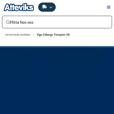
Hitta hos oss
Levererade lastbilar
Vigo Edbergs Transport AB
Vigo Edbergs Transport AB
Vigo Edbergs Transport AB har investerat i en ny Scania
R590 B6X2NB med ett PLS skåp. Hyttlackering utförd av
Kalmar Billackering. De har även investerat i ett nytt släp
från PLS. Bilen levererades av Atteviks Lastbilar AB i
Växjö.