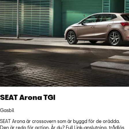
SEAT Arona TGI
Gasbil
SEAT Arona är crossovern som är byggd för de orädda.
Den är redo för action. Är du? Full Link-anslutning, trådlös