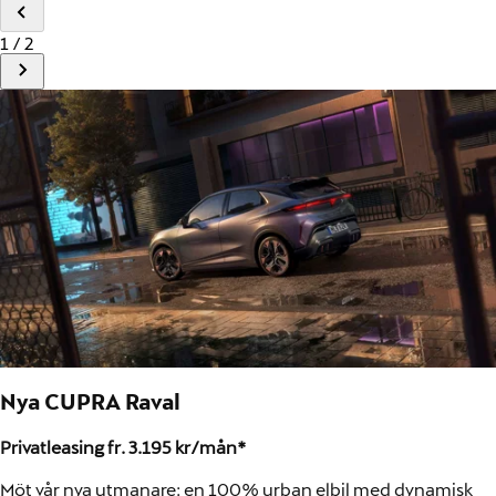
1 / 2
Nya CUPRA Raval
Privatleasing fr. 3.195 kr/mån*
Möt vår nya utmanare: en 100% urban elbil med dynamisk